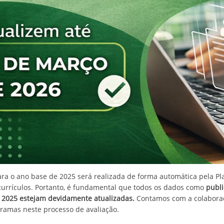
ara o ano base de 2025 será realizada de forma automática pela Pl
currículos. Portanto, é fundamental que todos os dados como
publi
 2025 estejam devidamente atualizadas.
Contamos com a colaboraç
amas neste processo de avaliação.