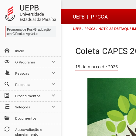
Ir
Ir
Ir
Ir
para
para
para
para
o
o
a
o

UEPB
|
PPGCA
conteúdo
menu
busca
rodapé
UEPB
/
PPGCA
/
NOTÍCIAS DESTAQUE I
Programa de Pós-Graduação
em Ciências Agrárias
Coleta CAPES 
Início
O Programa
18 de março de 2026
Pessoas
Pesquisa
Procedimentos
Seleções
Documentos
Autoavaliação e
planejamento