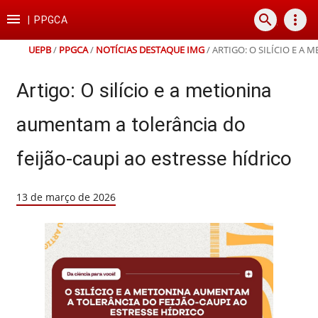
Ir
Ir
Ir
Ir

search
more_vert
para
para
para
para
|
PPGCA
o
o
a
o
conteúdo
menu
busca
rodapé
UEPB
/
PPGCA
/
NOTÍCIAS DESTAQUE IMG
/
ARTIGO: O SILÍCIO E A
Artigo: O silício e a metionina
aumentam a tolerância do
feijão-caupi ao estresse hídrico
13 de março de 2026