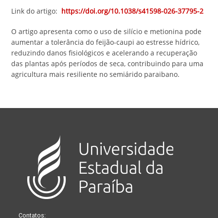
Link do artigo:
https://doi.org/10.1038/s41598-026-37795-2
O artigo apresenta como o uso de silício e metionina pode
aumentar a tolerância do feijão-caupi ao estresse hídrico,
reduzindo danos fisiológicos e acelerando a recuperação
das plantas após períodos de seca, contribuindo para uma
agricultura mais resiliente no semiárido paraibano.
Contatos: