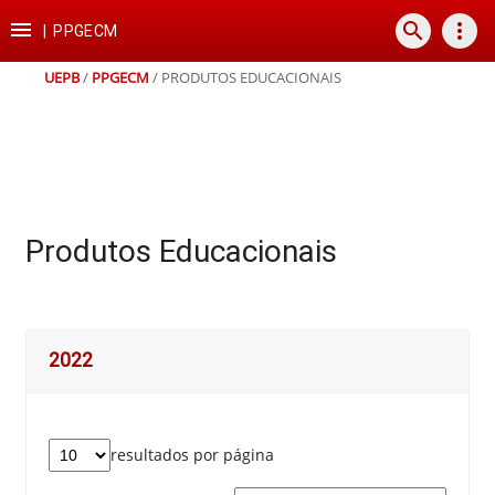
Ir
Ir
Ir
Ir

search
more_vert
para
para
para
para
|
PPGECM
o
o
a
o
conteúdo
menu
busca
rodapé
UEPB
/
PPGECM
/
PRODUTOS EDUCACIONAIS
Produtos Educacionais
2022
resultados por página