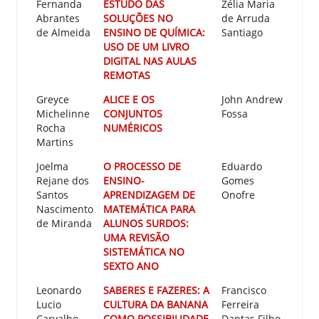
Fernanda
ESTUDO DAS
Zélia Maria
Abrantes
SOLUÇÕES NO
de Arruda
de Almeida
ENSINO DE QUÍMICA:
Santiago
USO DE UM LIVRO
DIGITAL NAS AULAS
REMOTAS
Greyce
ALICE E OS
John Andrew
Michelinne
CONJUNTOS
Fossa
Rocha
NUMÉRICOS
Martins
Joelma
O PROCESSO DE
Eduardo
Rejane dos
ENSINO-
Gomes
Santos
APRENDIZAGEM DE
Onofre
Nascimento
MATEMÁTICA PARA
de Miranda
ALUNOS SURDOS:
UMA REVISÃO
SISTEMÁTICA NO
SEXTO ANO
Leonardo
SABERES E FAZERES: A
Francisco
Lucio
CULTURA DA BANANA
Ferreira
Carvalho
COMO POSSIBILIDADE
Dantas Filho