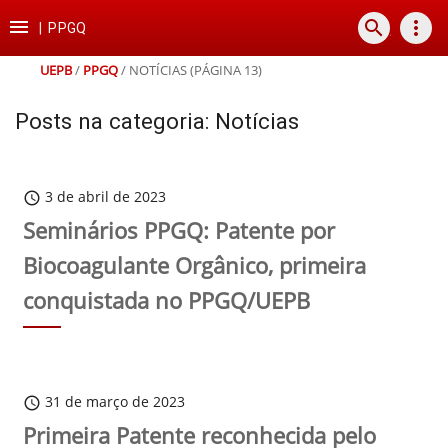
Ir
Ir
Ir
Ir

search
more_vert
para
para
para
para
|
PPGQ
o
o
a
o
conteúdo
menu
busca
rodapé
UEPB
/
PPGQ
/
NOTÍCIAS
(PÁGINA 13)
Posts na categoria: Notícias
3 de abril de 2023
schedule
Seminários PPGQ: Patente por
Biocoagulante Orgânico, primeira
conquistada no PPGQ/UEPB
31 de março de 2023
schedule
Primeira Patente reconhecida pelo