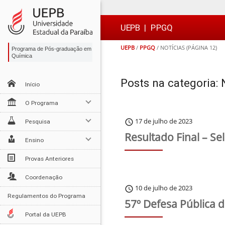
Ir
Ir
Ir
Ir
para
para
para
para
o
o
a
o

UEPB
|
PPGQ
conteúdo
menu
busca
rodapé
UEPB
/
PPGQ
/
NOTÍCIAS
(PÁGINA 12)
Programa de Pós-graduação em
Química
Posts na categoria: 
Início
O Programa
17 de julho de 2023
schedule
Pesquisa
Resultado Final – S
Ensino
Provas Anteriores
Coordenação
10 de julho de 2023
schedule
Regulamentos do Programa
57º Defesa Pública 
Portal da UEPB