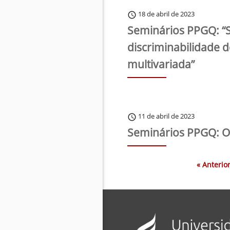
18 de abril de 2023
schedule
Seminários PPGQ: “
discriminabilidade d
multivariada”
11 de abril de 2023
schedule
Seminários PPGQ: Or
« Anterio