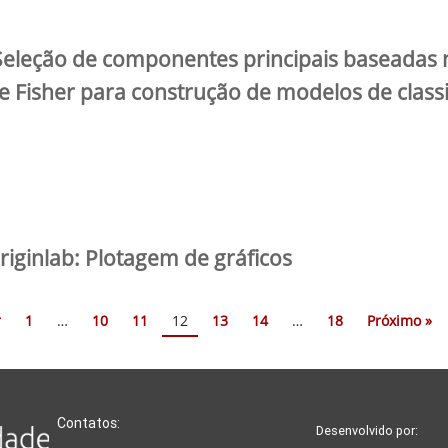
Seleção de componentes principais baseadas 
e Fisher para construção de modelos de class
iginlab: Plotagem de gráficos
r
1
…
10
11
12
13
14
…
18
Próximo »
Contatos:
Desenvolvido por: