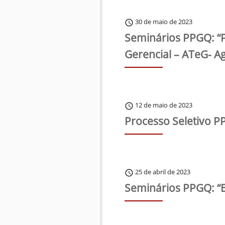
30 de maio de 2023
schedule
Seminários PPGQ: “P
Gerencial – ATeG- A
12 de maio de 2023
schedule
Processo Seletivo 
25 de abril de 2023
schedule
Seminários PPGQ: “B