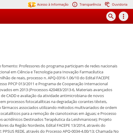
Acesso à Informação
Transparência
Ouvidoria
search
more_vert
fomento: Professores do programa participam de redes nacionais
cional em Ciência e Tecnologia para Inovação Farmacêutica
lhão de reais, processo n. APQ-0316-1.06/10 do Edital FACEPE
cesso PPCP 013/2011 e Programa de Cooperação Internacional
rovados em 2013 (Processos 420483/2013-6, Materiais avançados
s de CADD e avaliação da atividade antimicrobiana de novos
 em processos fotocatalíticas na degradação corantes têxteis,
om fármacos associados utilizando métodos multivariados de ordem
ocatalíticos para a remoção de cianotoxinas em águas; e Processo
os-acridínicos Destinados Terapêutica da Leishmaniose); Projeto
res da Região Nordeste, Edital FACEPE 13/2014, através do
2: PPSUS REDE, através do Processo APQ-0034-4.00/13; Chamada No