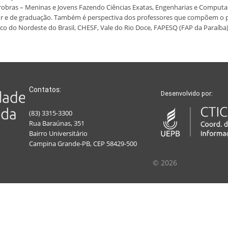
ras – Meninas e Jovens Fazendo Ciências Exatas, Engenharias e Computaç
nior e de graduação. Também é perspectiva dos professores que compõem o pr
o do Nordeste do Brasil, CHESF, Vale do Rio Doce, FAPESQ (FAP da Paraíba)
Contatos:
Desenvolvido por:
(83) 3315-3300
Rua Baraúnas, 351
Bairro Universitário
Campina Grande-PB, CEP 58429-500
© 2026