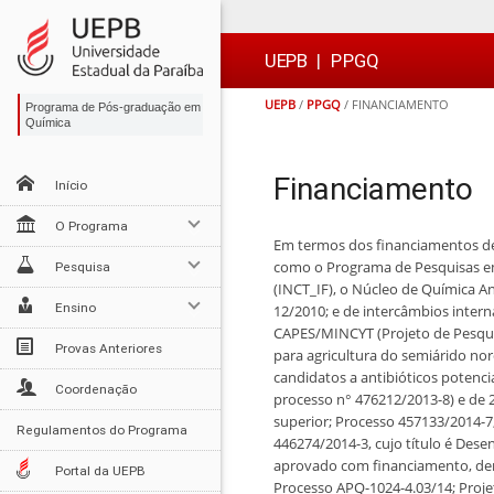
Ir
Ir
Ir
Ir
para
para
para
para
o
o
a
o

UEPB
|
PPGQ
conteúdo
menu
busca
rodapé
UEPB
/
PPGQ
/
FINANCIAMENTO
Programa de Pós-graduação em
Química
Financiamento
Início
O Programa
Em termos dos financiamentos de
como o Programa de Pesquisas em 
Pesquisa
(INCT_IF), o Núcleo de Química A
Ensino
12/2010; e de intercâmbios inte
CAPES/MINCYT (Projeto de Pesqui
Provas Anteriores
para agricultura do semiárido no
candidatos a antibióticos potenci
Coordenação
processo n° 476212/2013-8) e de 
superior; Processo 457133/2014-7
Regulamentos do Programa
446274/2014-3, cujo título é Dese
aprovado com financiamento, den
Portal da UEPB
Processo APQ-1024-4.03/14; Proj