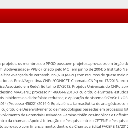
 projetos, os membros do PPGQ possuem projetos aprovados em órgão de 
Biodiversidade (PPBio), criado pelo MCT em junho de 2004; o Instituto Na
nalítica Avançada de Pernambuco (NUQAAPE) com recursos de quase meio mi
rnacionais Brasil/Argentina, CNPq/CONICET, Chamada CNPq no 17/2013, pro
sa Associado em Rede), Edital no 37/2013; Projetos Universais do CNPq ap
rdestino MAASaNE; processo n° 486044/2013-0, cujo título é Síntese, estudo
ais inibidores da diidrofolato redutase; e Aplicação do sistema SrZrxSn1-xO3
2014 (Processo 456221/2014-0, Equivalência farmacêutica de analgésicos c
, cujo título é Desenvolvimento de metodologias baseadas em processos fot
nvolvimento de Potenciais Derivados 2-amino-tiofênicos-indólicos e tiofênic
tro da chamada Apoio à Interação de Pesquisa entre o CETENE e Pesquisado
eto aprovado com financiamento, dentro da Chamada Edital FACEPE 13/201