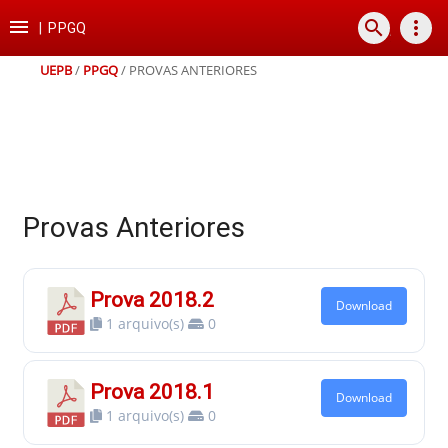
Ir
Ir
Ir
Ir

search
more_vert
para
para
para
para
|
PPGQ
o
o
a
o
conteúdo
menu
busca
rodapé
UEPB
/
PPGQ
/
PROVAS ANTERIORES
Provas Anteriores
Prova 2018.2
Download
1 arquivo(s)
0
Prova 2018.1
Download
1 arquivo(s)
0