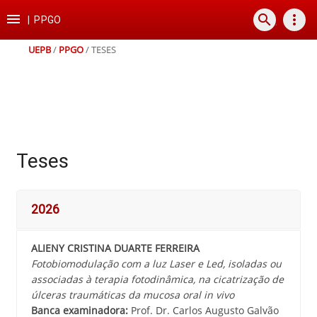
Ir
Ir
Ir
Ir

search
more_vert
para
para
para
para
|
PPGO
o
o
a
o
conteúdo
menu
busca
rodapé
UEPB
/
PPGO
/
TESES
Teses
2026
ALIENY CRISTINA DUARTE FERREIRA
Fotobiomodulação com a luz Laser e Led, isoladas ou
associadas à terapia fotodinâmica, na cicatrização de
úlceras traumáticas da mucosa oral in vivo
Banca examinadora:
Prof. Dr. Carlos Augusto Galvão