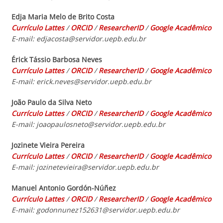
Edja Maria Melo de Brito Costa
Currículo Lattes
/
ORCID
/
ResearcherID
/
Goog
le Acadêmico
E-mail: edjacosta@servidor.uepb.edu.br
Érick Tássio Barbosa Neves
Currículo Lattes
/
ORCID
/
ResearcherID
/
Goog
le Acadêmico
E-mail: erick.neves@servidor.uepb.edu.br
João Paulo da Silva Neto
Currículo Lattes
/
ORCID
/
ResearcherID
/
Goog
le Acadêmico
E-mail: joaopaulosneto@servidor.uepb.edu.br
Jozinete Vieira Pereira
Currículo Lattes
/
ORCID
/
ResearcherID
/
Goog
le Acadêmico
E-mail: jozinetevieira@servidor.uepb.edu.br
Manuel Antonio Gordón-Núñez
Currículo Lattes
/
ORCID
/
ResearcherID
/
Goog
le Acadêmico
E-mail: godonnunez152631@servidor.uepb.edu.br