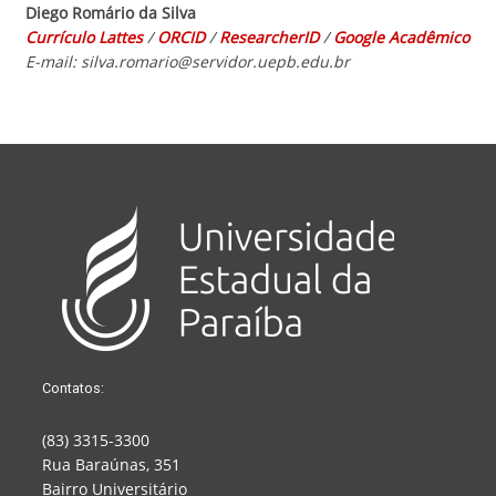
Diego Romário da Silva
Currículo Lattes
/
ORCID
/
ResearcherID
/
Goog
le Acadêmico
E-mail: silva.romario@servidor.uepb.edu.br
Contatos:
(83) 3315-3300
Rua Baraúnas, 351
Bairro Universitário