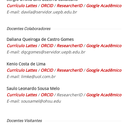
Currículo Lattes
/
ORCID
/
ResearcherID
/
Goog
le Acadêmico
E-mail: davila@servidor.uepb.edu.br
Docentes Colaboradores
Daliana Queiroga de Castro Gomes
Currículo Lattes
/
ORCID
/
ResearcherID
/
Google Acadêmico
E-mail: dqcgomes@servidor.uepb.edu.br
Kenio Costa de Lima
Currículo Lattes
/
ORCID
/
ResearcherID
/
Goog
le Acadêmico
E-mail: limke@uol.com.br
Saulo Leonardo Sousa Melo
Currículo Lattes
/
ORCID
/
ResearcherID /
Goog
le Acadêmico
E-mail: sousamel@ohsu.edu
Docentes Visitantes