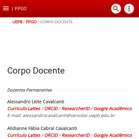
Ir
Ir
Ir
Ir

search
more_vert
para
para
para
para
|
PPGO
o
o
a
o
conteúdo
menu
busca
rodapé
UEPB
/
PPGO
/
CORPO DOCENTE
Corpo Docente
Docentes Permanentes
Alessandro Leite Cavalcanti
Currículo Lattes
/
ORCID
/
ResearcherID
/
Google Acadêmico
E-mail: alessandrocavalcanti@servidor.uepb.edu.br
Alidianne Fábia Cabral Cavalcanti
Currículo Lattes
/
ORCID
/
ResearcherID
/
Google Acadêmico