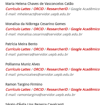
Maria Helena Chaves de Vasconcelos Catão
Currículo Lattes
/
ORCID
/
ResearcherID
/
Goog
le Acadêmico
E-mail: mhelenact@servidor.uepb.edu.br
Monalisa da Nóbrega Cesarino Gomes
Currículo Lattes
/
ORCID
/
ResearcherID
/
Goog
le Acadêmico
E-mail: monalisa.cesarino@servidor.uepb.edu.br
Patrícia Meira Bento
Currículo Lattes
/
ORCID
/
ResearcherID
/
Goog
le Acadêmico
E-mail: patmeira@servidor.uepb.edu.br
Pollianna Muniz Alves
Currículo Lattes
/
ORCID
/
ResearcherID
/
Goog
le Acadêmico
E-mail: pmunizalves@servidor.uepb.edu.br
Ramon Targino Firmino
Currículo Lattes
/
ORCID
/
ResearcherID
/
Goog
le Acadêmico
E-mail: ramontargino@servidor.uepb.edu.br
Sérgio d’Ávila Lins Bezerra Cavalcanti