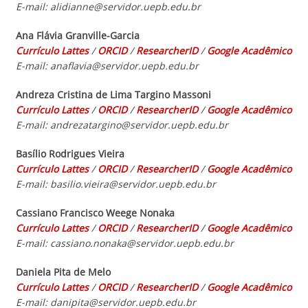
E-mail: alidianne@servidor.uepb.edu.br
Ana Flávia Granville-Garcia
Currículo Lattes
/
ORCID
/
ResearcherID
/
Google Acadêmico
E-mail: anaflavia@servidor.uepb.edu.br
Andreza Cristina de Lima Targino Massoni
Currículo Lattes
/
ORCID
/
ResearcherID
/
Google Acadêmico
E-mail: andrezatargino@servidor.uepb.edu.br
Basílio Rodrigues Vieira
Currículo Lattes
/
ORCID
/
ResearcherID
/
Google Acadêmico
E-mail: basilio.vieira@servidor.uepb.edu.br
Cassiano Francisco Weege Nonaka
Currículo Lattes
/
ORCID
/
ResearcherID
/
Google Acadêmico
E-mail: cassiano.nonaka@servidor.uepb.edu.br
Daniela Pita de Melo
Currículo Lattes
/
ORCID
/
ResearcherID
/
Google Acadêmico
E-mail: danipita@servidor.uepb.edu.br