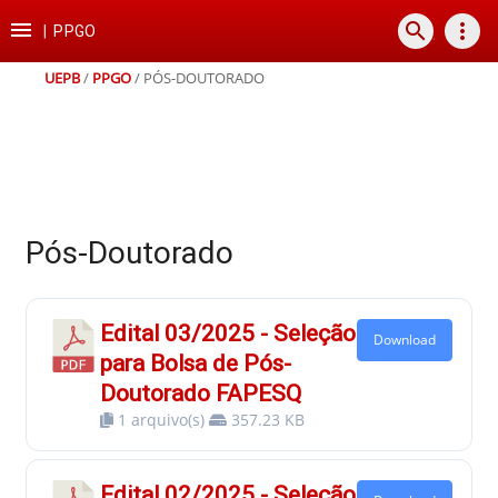
Ir
Ir
Ir
Ir

search
more_vert
para
para
para
para
|
PPGO
o
o
a
o
conteúdo
menu
busca
rodapé
UEPB
/
PPGO
/
PÓS-DOUTORADO
Pós-Doutorado
Edital 03/2025 - Seleção
Download
para Bolsa de Pós-
Doutorado FAPESQ
1 arquivo(s)
357.23 KB
Edital 02/2025 - Seleção