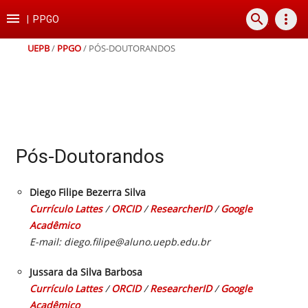
Ir
Ir
Ir
Ir

search
more_vert
para
para
para
para
|
PPGO
o
o
a
o
conteúdo
menu
busca
rodapé
UEPB
/
PPGO
/
PÓS-DOUTORANDOS
Pós-Doutorandos
Diego Filipe Bezerra Silva
Currículo Lattes
/
ORCID
/
ResearcherID
/
Google
Acadêmico
E-mail: diego.filipe@aluno.uepb.edu.br
Jussara da Silva Barbosa
Currículo Lattes
/
ORCID
/
ResearcherID
/
Google
Acadêmico