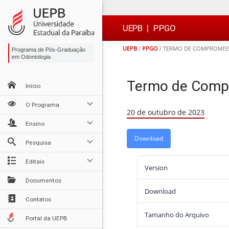
Ir
Ir
Ir
Ir
para
para
para
para
o
o
a
o

UEPB
|
PPGO
conteúdo
menu
busca
rodapé
UEPB
/
PPGO
/
TERMO DE COMPROMIS
Programa de Pós-Graduação
em Odontologia
Termo de Comp
Início
O Programa
20 de outubro de 2023
Ensino
Download
Pesquisa
Editais
Version
Documentos
Download
Contatos
Tamanho do Arquivo
Portal da UEPB