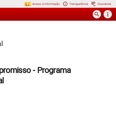
Acesso à Informação
Transparência
Ouvidoria
search
more_vert
l
romisso - Programa
l