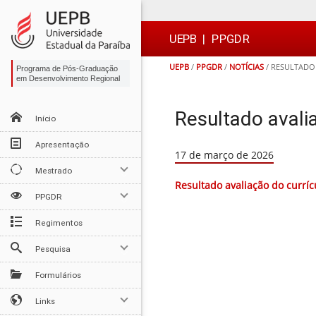
Ir
Ir
Ir
Ir
para
para
para
para
o
o
a
o

UEPB
|
PPGDR
conteúdo
menu
busca
rodapé
UEPB
/
PPGDR
/
NOTÍCIAS
/
RESULTADO 
Programa de Pós-Graduação
em Desenvolvimento Regional
Resultado avali
Início
Apresentação
17 de março de 2026
Mestrado
Resultado avaliação do curríc
PPGDR
Regimentos
Pesquisa
Formulários
Links