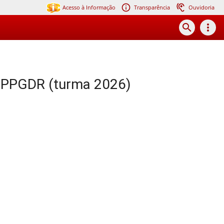
Acesso à Informação
Transparência
Ouvidoria
search
more_vert
vo PPGDR (turma 2026)