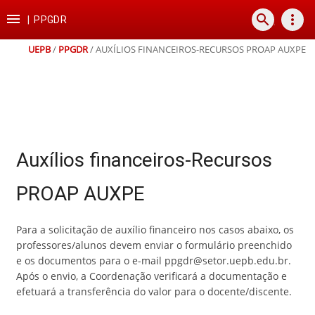
Ir
Ir
Ir
Ir

search
more_vert
para
para
para
para
|
PPGDR
o
o
a
o
conteúdo
menu
busca
rodapé
UEPB
/
PPGDR
/
AUXÍLIOS FINANCEIROS-RECURSOS PROAP AUXPE
Auxílios financeiros-Recursos
PROAP AUXPE
Para a solicitação de auxílio financeiro nos casos abaixo, os
professores/alunos devem enviar o formulário preenchido
e os documentos para o e-mail ppgdr@setor.uepb.edu.br.
Após o envio, a Coordenação verificará a documentação e
efetuará a transferência do valor para o docente/discente.