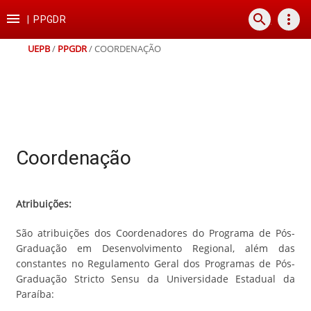
Ir
Ir
Ir
Ir

search
more_vert
para
para
para
para
|
PPGDR
o
o
a
o
conteúdo
menu
busca
rodapé
UEPB
/
PPGDR
/
COORDENAÇÃO
Coordenação
Atribuições:
São atribuições dos Coordenadores do Programa de Pós-
Graduação em Desenvolvimento Regional, além das
constantes no Regulamento Geral dos Programas de Pós-
Graduação Stricto Sensu da Universidade Estadual da
Paraíba: