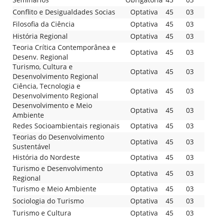
Conflito e Desigualdades Socias
Optativa
45
03
Filosofia da Ciência
Optativa
45
03
História Regional
Optativa
45
03
Teoria Crítica Contemporânea e
Optativa
45
03
Desenv. Regional
Turismo, Cultura e
Optativa
45
03
Desenvolvimento Regional
Ciência, Tecnologia e
Optativa
45
03
Desenvolvimento Regional
Desenvolvimento e Meio
Optativa
45
03
Ambiente
Redes Socioambientais regionais
Optativa
45
03
Teorias do Desenvolvimento
Optativa
45
03
Sustentável
História do Nordeste
Optativa
45
03
Turismo e Desenvolvimento
Optativa
45
03
Regional
Turismo e Meio Ambiente
Optativa
45
03
Sociologia do Turismo
Optativa
45
03
Turismo e Cultura
Optativa
45
03