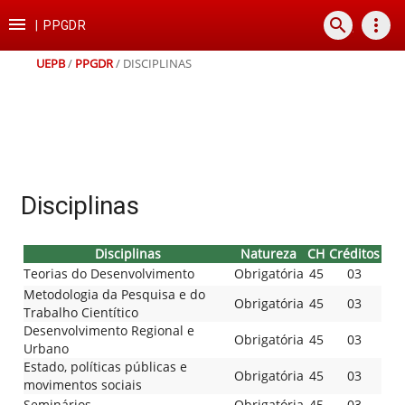
Ir
Ir
Ir
Ir

search
more_vert
para
para
para
para
|
PPGDR
o
o
a
o
conteúdo
menu
busca
rodapé
UEPB
/
PPGDR
/
DISCIPLINAS
Disciplinas
Disciplinas
Natureza
CH
Créditos
Teorias do Desenvolvimento
Obrigatória
45
03
Metodologia da Pesquisa e do
Obrigatória
45
03
Trabalho Cientítico
Desenvolvimento Regional e
Obrigatória
45
03
Urbano
Estado, políticas públicas e
Obrigatória
45
03
movimentos sociais
Seminários
Obrigatória
45
03