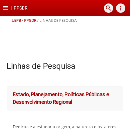
Ir
Ir
Ir
Ir

search
more_vert
para
para
para
para
|
PPGDR
o
o
a
o
conteúdo
menu
busca
rodapé
UEPB
/
PPGDR
/
LINHAS DE PESQUISA
Linhas de Pesquisa
Estado, Planejamento, Políticas Públicas e
Desenvolvimento Regional
Dedica-se a estudar a origem, a natureza e os atores