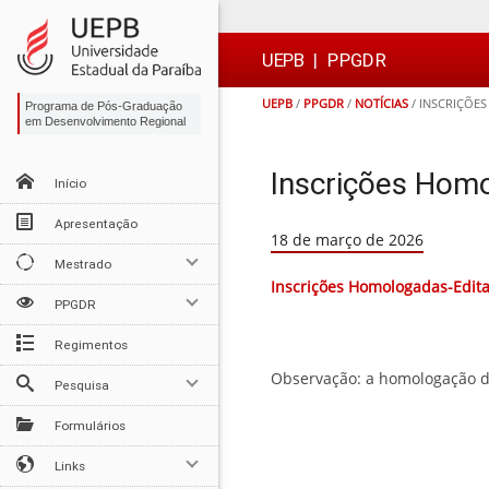
Ir
Ir
Ir
Ir
para
para
para
para
o
o
a
o

UEPB
|
PPGDR
conteúdo
menu
busca
rodapé
UEPB
/
PPGDR
/
NOTÍCIAS
/
INSCRIÇÕE
Programa de Pós-Graduação
em Desenvolvimento Regional
Inscrições Hom
Início
Apresentação
18 de março de 2026
Mestrado
Inscrições Homologadas-Edit
PPGDR
Regimentos
Observação: a homologação da
Pesquisa
Formulários
Links