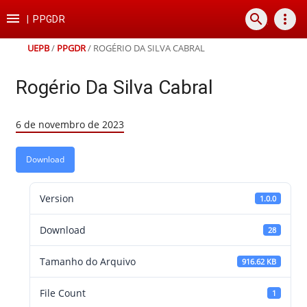
Ir
Ir
Ir
Ir

search
more_vert
para
para
para
para
|
PPGDR
o
o
a
o
conteúdo
menu
busca
rodapé
UEPB
/
PPGDR
/
ROGÉRIO DA SILVA CABRAL
Rogério Da Silva Cabral
6 de novembro de 2023
Download
Version
1.0.0
Download
28
Tamanho do Arquivo
916.62 KB
File Count
1