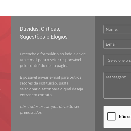
Dúvidas, Críticas,
Sugestões e Elogios
Preencha o formulário ao lado e envie
um e-mail para o setor responsável
pelo conteúdo desta página.
É possível enviar e-mail para outros
setores da instituição. Basta
selecionar o setor para o qual deseja
:
entrar em contato.
-
obs: todos os campos deverão ser
preenchidos