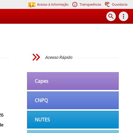
Acesso à Informação
Transparência
Ouvidoria
search
more_vert
Acesso Rápido
Capes
CNPQ
26
NUTES
de