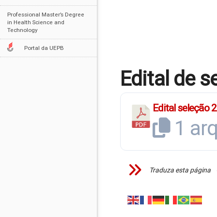
Professional Master’s Degree
in Health Science and
Technology
Portal da UEPB
Edital de 
Edital seleção 
1 ar
Traduza esta página