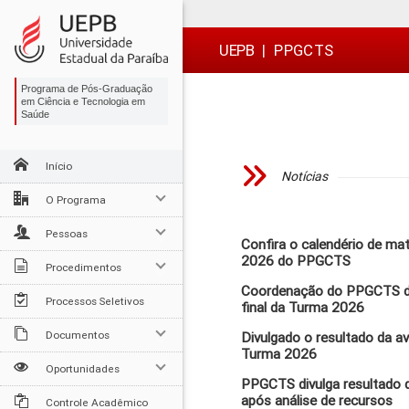
Ir
Ir
Ir
Ir
para
para
para
para
o
o
a
o

UEPB
|
PPGCTS
conteúdo
menu
busca
rodapé
Programa de Pós-Graduação
em Ciência e Tecnologia em
Saúde
Início
Notícias
O Programa
Pessoas
Confira o calendério de ma
2026 do PPGCTS
Procedimentos
Coordenação do PPGCTS di
Processos Seletivos
final da Turma 2026
Documentos
Divulgado o resultado da av
Turma 2026
Oportunidades
PPGCTS divulga resultado d
após análise de recursos
Controle Acadêmico