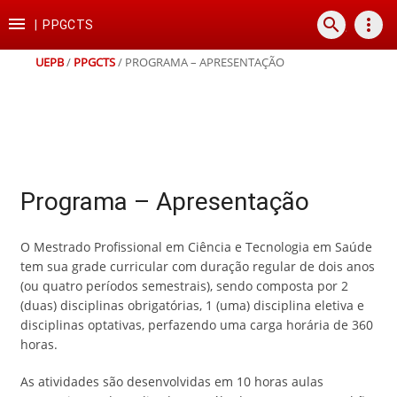
Ir
Ir
Ir
Ir

search
more_vert
para
para
para
para
|
PPGCTS
o
o
a
o
conteúdo
menu
busca
rodapé
UEPB
/
PPGCTS
/
PROGRAMA – APRESENTAÇÃO
Programa – Apresentação
O Mestrado Profissional em Ciência e Tecnologia em Saúde
tem sua grade curricular com duração regular de dois anos
(ou quatro períodos semestrais), sendo composta por 2
(duas) disciplinas obrigatórias, 1 (uma) disciplina eletiva e
disciplinas optativas, perfazendo uma carga horária de 360
horas.
As atividades são desenvolvidas em 10 horas aulas