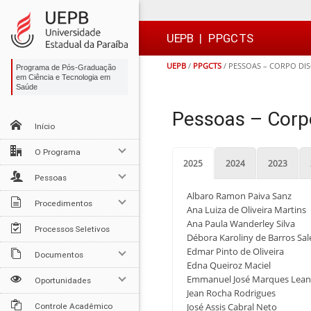
Ir
Ir
Ir
Ir
para
para
para
para
o
o
a
o

UEPB
|
PPGCTS
conteúdo
menu
busca
rodapé
UEPB
/
PPGCTS
/
PESSOAS – CORPO DI
Programa de Pós-Graduação
em Ciência e Tecnologia em
Saúde
Pessoas – Corp
Início
O Programa
2025
2024
2023
Pessoas
Albaro Ramon Paiva Sanz
Procedimentos
Ana Luiza de Oliveira Martins
Ana Paula Wanderley Silva
Processos Seletivos
Débora Karoliny de Barros Sal
Edmar Pinto de Oliveira
Documentos
Edna Queiroz Maciel
Emmanuel José Marques Lea
Oportunidades
Jean Rocha Rodrigues
José Assis Cabral Neto
Controle Acadêmico