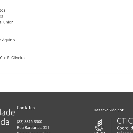
ntos
os
a Junior
e Aquino
 e R. Oliveira
Contatos:
Desenvolvido por:
(83) 3315-3300
Rua Baraúnas, 351