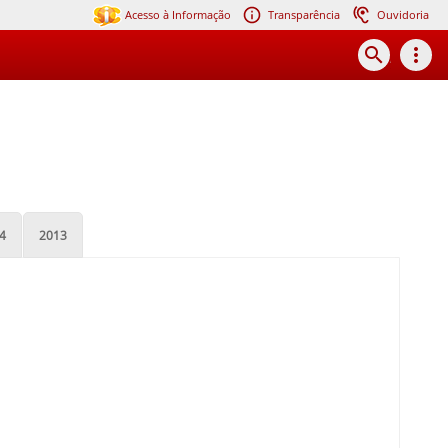
Acesso à Informação
Transparência
Ouvidoria
search
more_vert
4
2013