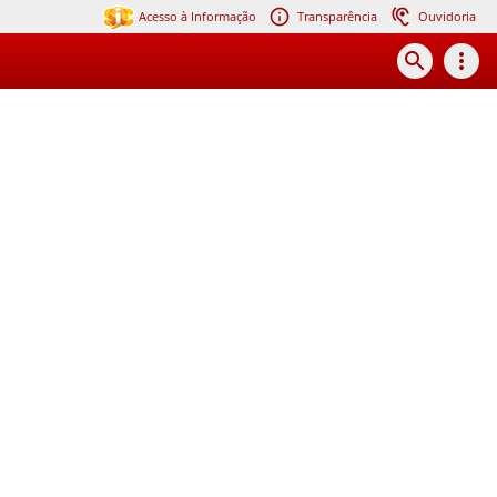
Acesso à Informação
Transparência
Ouvidoria
search
more_vert