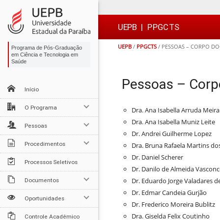
Ir
Ir
Ir
Ir
para
para
para
para
o
o
a
o

UEPB
|
PPGCTS
conteúdo
menu
busca
rodapé
UEPB
/
PPGCTS
/
PESSOAS – CORPO DO
Programa de Pós-Graduação
em Ciência e Tecnologia em
Saúde
Pessoas – Corp
Início
O Programa
Dra. Ana Isabella Arruda Meira
Dra. Ana Isabella Muniz Leite
Pessoas
Dr. Andrei Guilherme Lopez
Procedimentos
Dra. Bruna Rafaela Martins do
Dr. Daniel Scherer
Processos Seletivos
Dr. Danilo de Almeida Vasconc
Dr. Eduardo Jorge Valadares de
Documentos
Dr. Edmar Candeia Gurjão
Oportunidades
Dr. Frederico Moreira Bublitz
Dra. Giselda Felix Coutinho
Controle Acadêmico