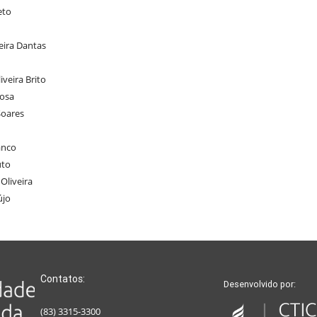
eto
eira Dantas
iveira Brito
bosa
Soares
anco
uto
Oliveira
újo
Contatos:
Desenvolvido por:
(83) 3315-3300