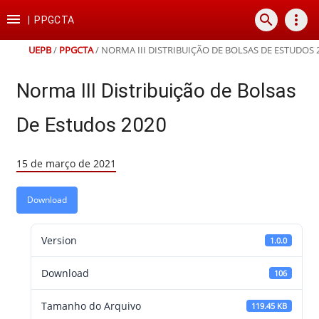
Ir
Ir
Ir
Ir

search
more_vert
para
para
para
para
|
PPGCTA
o
o
a
o
conteúdo
menu
busca
rodapé
UEPB
/
PPGCTA
/
NORMA III DISTRIBUIÇÃO DE BOLSAS DE ESTUDOS 
Norma III Distribuição de Bolsas
De Estudos 2020
15 de março de 2021
Download
Version
1.0.0
Download
106
Tamanho do Arquivo
119.45 KB