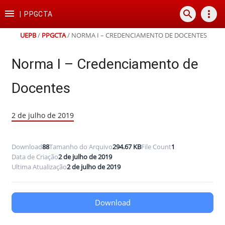
Ir
Ir
Ir
Ir

search
more_vert
para
para
para
para
|
PPGCTA
o
o
a
o
conteúdo
menu
busca
rodapé
UEPB
/
PPGCTA
/
NORMA I – CREDENCIAMENTO DE DOCENTES
Norma I – Credenciamento de
Docentes
2 de julho de 2019
Download
88
Tamanho do Arquivo
294.67 KB
File Count
1
Data de Criação
2 de julho de 2019
Ultima Atualização
2 de julho de 2019
Download