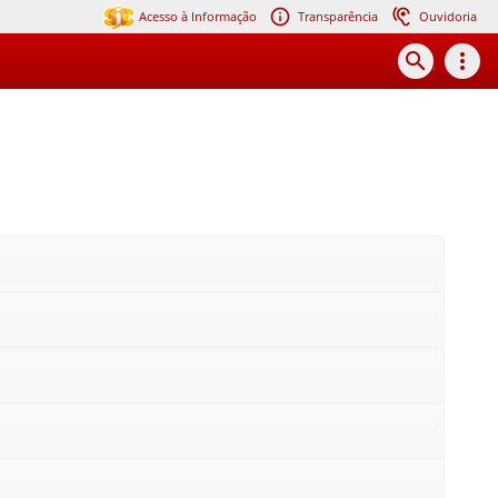
Acesso à Informação
Transparência
Ouvidoria
search
more_vert