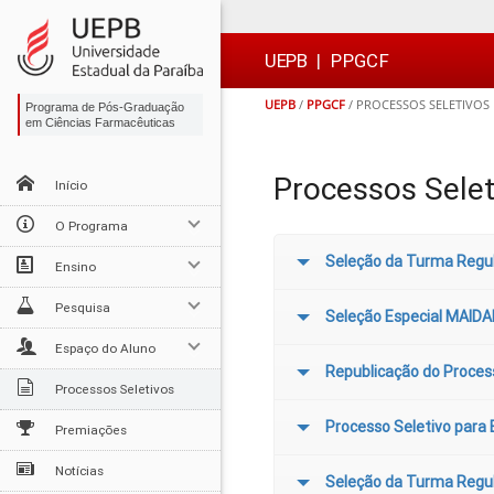
Ir
Ir
Ir
Ir
para
para
para
para
o
o
a
o

UEPB
|
PPGCF
conteúdo
menu
busca
rodapé
UEPB
/
PPGCF
/
PROCESSOS SELETIVOS
Programa de Pós-Graduação
em Ciências Farmacêuticas
Processos Selet
Início
O Programa
Seleção da Turma Regu
Ensino
Pesquisa
Seleção Especial MAIDAI
Espaço do Aluno
Republicação do Process
Processos Seletivos
Processo Seletivo para 
Premiações
Notícias
Seleção da Turma Regu