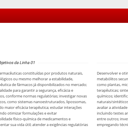
bjetivos da Linha 01
rmacêuticas constituídas por produtos naturais,
Desenvolver e oti
lógicos ou mesmo melhorar a estabilidade,
metabólitos secund
apêutica de fármacos já disponibilizados no mercado;
como plantas, mic
lidade para garantir a segurança, eficácia e
terapêuticas; sint
s, conforme normas regulatórias; investigar novas
químicos; identifi
acos, como sistemas nanoestruturados, lipossomas,
naturais/sintético
do maior eficácia terapêutica; estudar interações
avaliar a atividad
ando otimizar formulações e evitar
incluindo testes a
abilidade físico-química de medicamentos e
entre outros; inve
ntar sua vida útil; atender a exigências regulatórias
empregando técnic