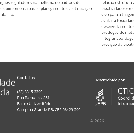
rgãos reguladores na melhoria de padrões de
relação estrutura-
 de quimiometria para o planejamento e a otimização
bioatividade e ori
rabalho.
vivo para a triag
avaliar a toxicida
desenvolvimento c
produção de metab
integrar abordag
predição da bioat
Contatos:
Desenvolvido por:
(83) 3315-3300
Rua Baraúnas, 351
Bairro Universitário
Campina Grande-PB, CEP 58429-500
© 2026