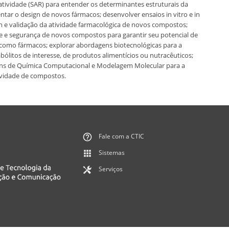
atividade (SAR) para entender os determinantes estruturais da
entar o design de novos fármacos; desenvolver ensaios in vitro e in
em e validação da atividade farmacológica de novos compostos;
de e segurança de novos compostos para garantir seu potencial de
omo fármacos; explorar abordagens biotecnológicas para a
ólitos de interesse, de produtos alimentícios ou nutracêuticos;
ens de Química Computacional e Modelagem Molecular para a
ividade de compostos.
Fale com a CTIC
Sistemas
Serviços