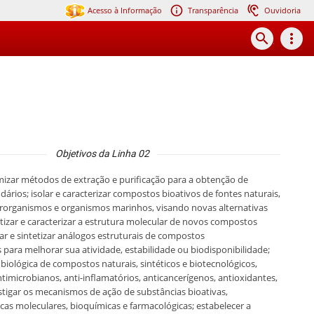
Acesso à Informação
Transparência
Ouvidoria
search
more_vert
Objetivos da Linha 02
mizar métodos de extração e purificação para a obtenção de
ários; isolar e caracterizar compostos bioativos de fontes naturais,
rorganismos e organismos marinhos, visando novas alternativas
etizar e caracterizar a estrutura molecular de novos compostos
car e sintetizar análogos estruturais de compostos
s para melhorar sua atividade, estabilidade ou biodisponibilidade;
e biológica de compostos naturais, sintéticos e biotecnológicos,
ntimicrobianos, anti-inflamatórios, anticancerígenos, antioxidantes,
stigar os mecanismos de ação de substâncias bioativas,
as moleculares, bioquímicas e farmacológicas; estabelecer a