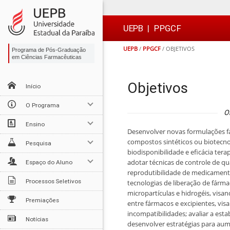
Ir
Ir
Ir
Ir
para
para
para
para
o
o
a
o

UEPB
|
PPGCF
conteúdo
menu
busca
rodapé
UEPB
/
PPGCF
/
OBJETIVOS
Programa de Pós-Graduação
em Ciências Farmacêuticas
Objetivos
Início
O Programa
O
Ensino
Desenvolver novas formulações fa
compostos sintéticos ou biotecno
Pesquisa
biodisponibilidade e eficácia ter
adotar técnicas de controle de qua
Espaço do Aluno
reprodutibilidade de medicamento
Processos Seletivos
tecnologias de liberação de fárm
micropartículas e hidrogéis, visan
Premiações
entre fármacos e excipientes, vis
incompatibilidades; avaliar a est
Notícias
desenvolver estratégias para aume