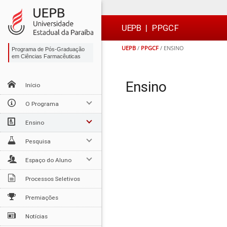
Ir
Ir
Ir
Ir
para
para
para
para
o
o
a
o

UEPB
|
PPGCF
conteúdo
menu
busca
rodapé
UEPB
/
PPGCF
/
ENSINO
Programa de Pós-Graduação
em Ciências Farmacêuticas
Ensino
Início
O Programa
Ensino
Pesquisa
Espaço do Aluno
Processos Seletivos
Premiações
Notícias