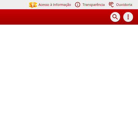
Acesso à Informação
Transparência
Ouvidoria
search
more_vert