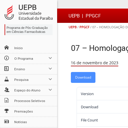
Ir
Ir
Ir
Ir
para
para
para
para
o
o
a
o

UEPB
|
PPGCF
conteúdo
menu
busca
rodapé
UEPB
/
PPGCF
/
07 – HOMOLOGAÇÃO DO 
Programa de Pós-Graduação
em Ciências Farmacêuticas
07 – Homologaçã
Início
O Programa
16 de novembro de 2023
Ensino
Download
Pesquisa
Espaço do Aluno
Version
Processos Seletivos
Download
Premiações
File Count
Notícias