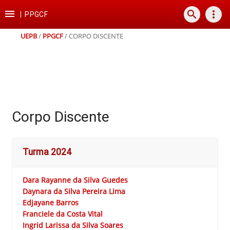
Ir
Ir
Ir
Ir

search
more_vert
para
para
para
para
|
PPGCF
o
o
a
o
conteúdo
menu
busca
rodapé
UEPB
/
PPGCF
/
CORPO DISCENTE
Corpo Discente
Turma 2024
Dara Rayanne da Silva Guedes
Daynara da Silva Pereira Lima
Edjayane Barros
Franciele da Costa Vital
Ingrid Larissa da Silva Soares