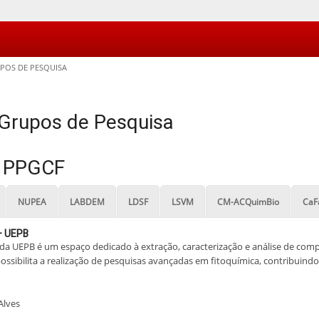
UPOS DE PESQUISA
/ Grupos de Pesquisa
o PPGCF
NUPEA
LABDEM
LDSF
LSVM
CM-ACQuimBio
CaF
 – UEPB
da UEPB é um espaço dedicado à extração, caracterização e análise de com
 possibilita a realização de pesquisas avançadas em fitoquímica, contribui
Alves