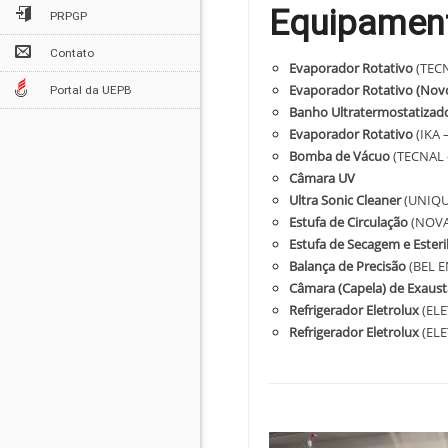
Equipament
PRPGP
Contato
Evaporador Rotativo
(TECN
Evaporador Rotativo (Nov
Portal da UEPB
Banho Ultratermostatizad
Evaporador Rotativo
(IKA 
Bomba de Vácuo
(TECNAL 
Câmara UV
Ultra Sonic Cleaner
(UNIQUE
Estufa de Circulação
(NOVA
Estufa de Secagem e Esteri
Balança de Precisão
(BEL E
Câmara (Capela) de Exaus
Refrigerador Eletrolux
(ELE
Refrigerador Eletrolux
(ELE