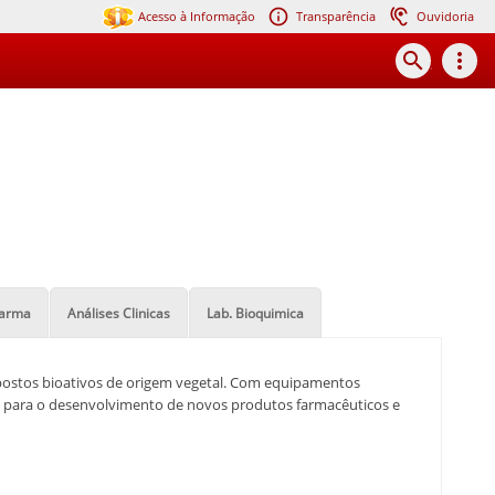
Acesso à Informação
Transparência
Ouvidoria
search
more_vert
arma
Análises Clinicas
Lab. Bioquimica
postos bioativos de origem vegetal. Com equipamentos
ndo para o desenvolvimento de novos produtos farmacêuticos e