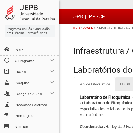
Ir
Ir
Ir
Ir
para
para
para
para
o
o
a
o

UEPB
|
PPGCF
conteúdo
menu
busca
rodapé
UEPB
/
PPGCF
/
INFRAESTRUTURA / GR
Programa de Pós-Graduação
em Ciências Farmacêuticas
Infraestrutura 
Início
O Programa
Laboratórios d
Ensino
Pesquisa
Lab. de Fitoqúimica
LDCPF
Espaço do Aluno
Laboratório de Fitoquímica
O
Laboratório de Fitoquímica
Processos Seletivos
especializados, o laboratório
nutracêuticos.
Premiações
Coordenador:
Harley da Silva 
Notícias