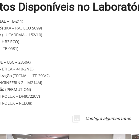
os Disponíveis no Laboratór
AL – TE-211)
o)
(IKA – RV3 ECO S099)
o
(LUCADEMA – 152/10)
– HB3 ECO)
– TE-0581)
 – USC – 2850A)
 ÉTICA – 410-2ND)
lização
(TECNAL – TE-393/2)
NGINEERING – M214Ai)
tão
(PERMUTION)
TROLUX – DF80/220V)
TROLUX – RCD38)
Configra algumas fotos