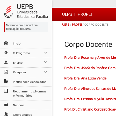
Ir
Ir
Ir
Ir
para
para
para
para
o
o
a
o

UEPB
|
PROFEI
conteúdo
menu
busca
rodapé
UEPB
/
PROFEI
/
CORPO DOCENTE
Mestrado profissional em
Educação Inclusiva
Corpo Docente
Início
O Programa
Profa. Dra. Rosemary Alves de M
Ensino
Profa. Dra.
Mari
a
do Rosário
Gom
Pesquisa
Profa.
Dra.
Ana Lúcia Vendel
Instituições Associadas
Profa.
Dra.
Aline dos Santos de 
Regulamentos, Normas
e Formulários
Profa. Dra. Cristina Miyuki Hashi
Notícias
Prof. Dr. Christiano Cordeiro Soar
Coordenação