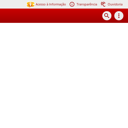
Acesso à Informação
Transparência
Ouvidoria
search
more_vert