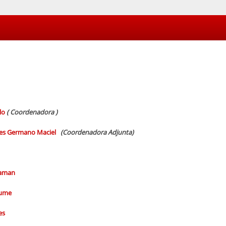
elo
( Coordenadora )
es Germano
Maciel
(
Coordenadora Adjunta)
Maman
zume
es