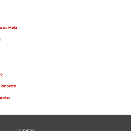
to de Melo
s
ro
a Honorato
ncelos
Contatos: