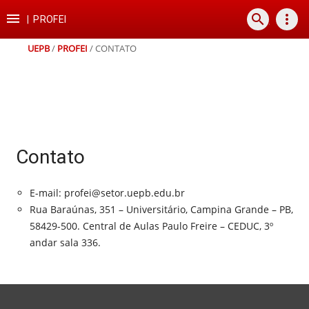
Ir
Ir
Ir
Ir

search
more_vert
para
para
para
para
|
PROFEI
o
o
a
o
conteúdo
menu
busca
rodapé
UEPB
/
PROFEI
/
CONTATO
Contato
E-mail: profei@setor.uepb.edu.br
Rua Baraúnas, 351 – Universitário, Campina Grande – PB,
58429-500. Central de Aulas Paulo Freire – CEDUC, 3º
andar sala 336.