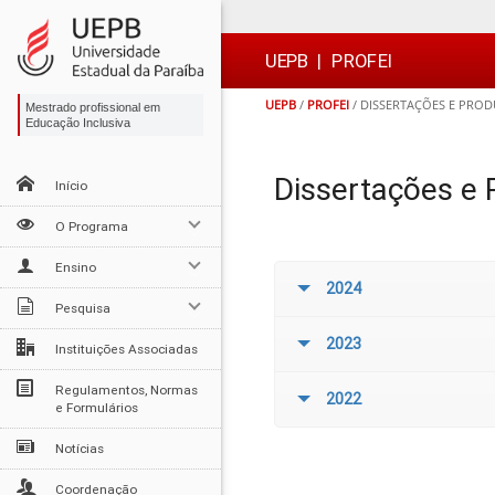
Ir
Ir
Ir
Ir
para
para
para
para
o
o
a
o

UEPB
|
PROFEI
conteúdo
menu
busca
rodapé
UEPB
/
PROFEI
/
DISSERTAÇÕES E PROD
Mestrado profissional em
Educação Inclusiva
Dissertações e 
Início
O Programa
Ensino
2024
Pesquisa
2023
Instituições Associadas
Regulamentos, Normas
2022
e Formulários
Notícias
Coordenação