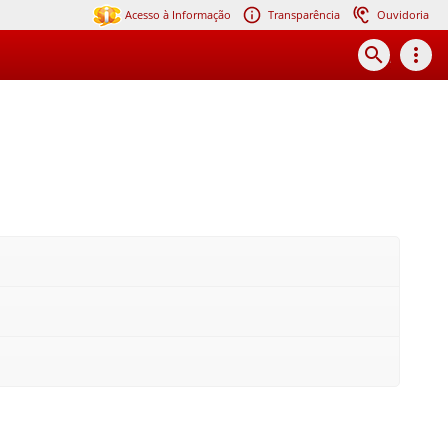
Acesso à Informação
Transparência
Ouvidoria
search
more_vert