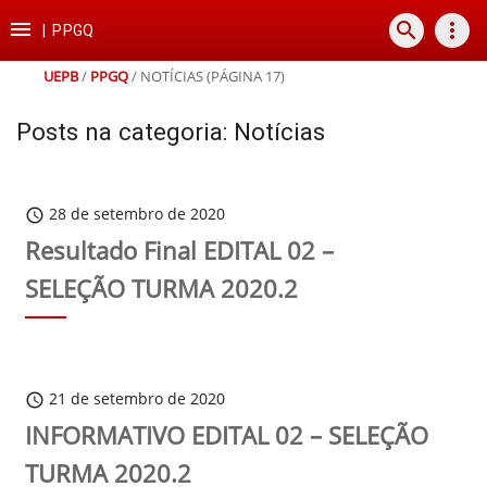
Ir
Ir
Ir
Ir

search
more_vert
para
para
para
para
|
PPGQ
o
o
a
o
conteúdo
menu
busca
rodapé
UEPB
/
PPGQ
/
NOTÍCIAS
(PÁGINA 17)
Posts na categoria: Notícias
28 de setembro de 2020
schedule
Resultado Final EDITAL 02 –
SELEÇÃO TURMA 2020.2
21 de setembro de 2020
schedule
INFORMATIVO EDITAL 02 – SELEÇÃO
TURMA 2020.2