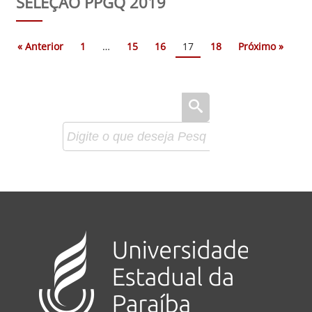
SELEÇÃO PPGQ 2019
« Anterior
1
…
15
16
17
18
Próximo »