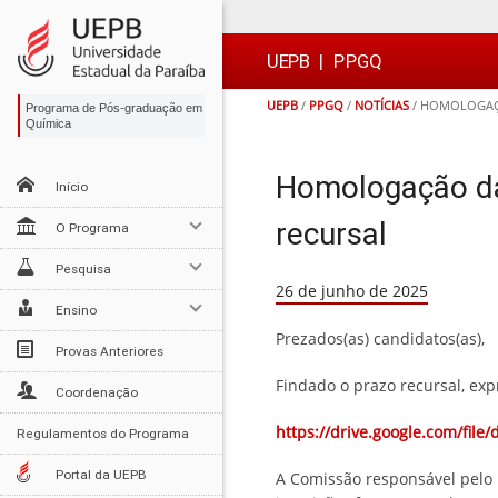
Ir
Ir
Ir
Ir
para
para
para
para
o
o
a
o

UEPB
|
PPGQ
conteúdo
menu
busca
rodapé
UEPB
/
PPGQ
/
NOTÍCIAS
/
HOMOLOGAÇÃO
Programa de Pós-graduação em
Química
Homologação da
Início
recursal
O Programa
Pesquisa
26 de junho de 2025
Ensino
Prezados(as) candidatos(as),
Provas Anteriores
Findado o prazo recursal, exp
Coordenação
https://drive.google.com/fi
Regulamentos do Programa
Portal da UEPB
A Comissão responsável pelo 