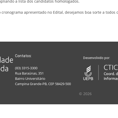
mpliando a lista dos candidatos homologados.
cronograma apresentado no Edital, desejamos boa sorte a todos os
Contatos:
Desenvolvido por:
(83) 3315-3300
Rua Baraúnas, 351
Bairro Universitário
Campina Grande-PB, CEP 58429-500
© 2026