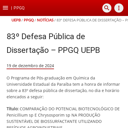
Ir
Ir
Ir
Ir

search
more_vert
para
para
para
para
|
PPGQ
o
o
a
o
conteúdo
menu
busca
rodapé
UEPB
/
PPGQ
/
NOTÍCIAS
/
83º DEFESA PÚBLICA DE DISSERTAÇÃO – 
83º Defesa Pública de
Dissertação – PPGQ UEPB
19 de dezembro de 2024
O Programa de Pós-graduação em Química da
Universidade Estadual da Paraíba tem a honra de informar
sobre a 83º defesa pública de dissertação, no dia e horário
elencados a seguir:
Título:
COMPARAÇÃO DO POTENCIAL BIOTECNOLÓGICO DE
Penicillium sp E Chrysosporim sp NA PRODUÇÃO
SUSTENTÁVEL DE BIOSSURFACTANTE UTILIZANDO
RESÍDUOS AGROINDUSTRIAIS