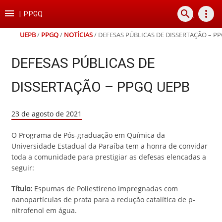
Ir
Ir
Ir
Ir

search
more_vert
para
para
para
para
|
PPGQ
o
o
a
o
conteúdo
menu
busca
rodapé
UEPB
/
PPGQ
/
NOTÍCIAS
/
DEFESAS PÚBLICAS DE DISSERTAÇÃO – P
DEFESAS PÚBLICAS DE
DISSERTAÇÃO – PPGQ UEPB
23 de agosto de 2021
O Programa de Pós-graduação em Química da
Universidade Estadual da Paraíba tem a honra de convidar
toda a comunidade para prestigiar as defesas elencadas a
seguir:
Título:
Espumas de Poliestireno impregnadas com
nanopartículas de prata para a redução catalítica de p-
nitrofenol em água.