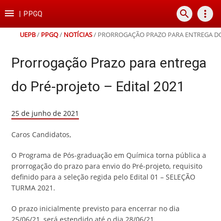
Ir
Ir
Ir
Ir

search
more_vert
para
para
para
para
|
PPGQ
o
o
a
o
conteúdo
menu
busca
rodapé
UEPB
/
PPGQ
/
NOTÍCIAS
/
PRORROGAÇÃO PRAZO PARA ENTREGA DO 
Prorrogação Prazo para entrega
do Pré-projeto – Edital 2021
25 de junho de 2021
Caros Candidatos,
O Programa de Pós-graduação em Química torna pública a
prorrogação do prazo para envio do Pré-projeto, requisito
definido para a seleção regida pelo Edital 01 – SELEÇÃO
TURMA 2021.
O prazo inicialmente previsto para encerrar no dia
25/06/21, será estendido até o dia 28/06/21.