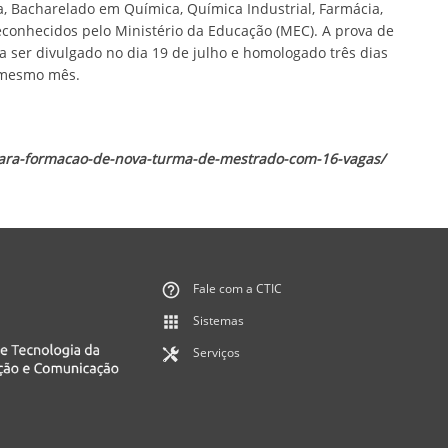
 Bacharelado em Química, Química Industrial, Farmácia,
reconhecidos pelo Ministério da Educação (MEC). A prova de
ara ser divulgado no dia 19 de julho e homologado três dias
o mesmo mês.
para-formacao-de-nova-turma-de-mestrado-com-16-vagas/
Fale com a CTIC
Sistemas
Serviços