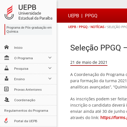
Ir
Ir
Ir
Ir
para
para
para
para
o
o
a
o

UEPB
|
PPGQ
conteúdo
menu
busca
rodapé
UEPB
/
PPGQ
/
NOTÍCIAS
/
SELEÇÃO PPG
Programa de Pós-graduação em
Química
Seleção PPGQ 
Início
O Programa
21 de maio de 2021
Pesquisa
A Coordenação do Programa d
Ensino
para formação da turma 2021 
analíticas avançadas”, “Quími
Provas Anteriores
As inscrições podem ser feita
Coordenação
inscrição o candidato deverá 
Regulamentos do Programa
enviar ainda até 30 de junho
através do link:
https://form
Portal da UEPB