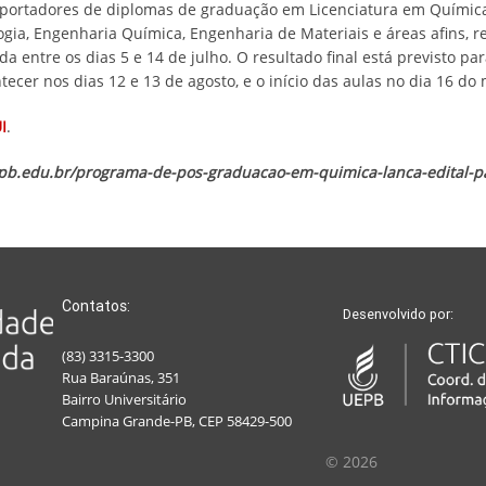
portadores de diplomas de graduação em Licenciatura em Química,
logia, Engenharia Química, Engenharia de Materiais e áreas afins, 
ada entre os dias 5 e 14 de julho. O resultado final está previsto p
tecer nos dias 12 e 13 de agosto, e o início das aulas no dia 16 d
I
.
pb.edu.br/programa-de-pos-graduacao-em-quimica-lanca-edital-
Contatos:
Desenvolvido por:
(83) 3315-3300
Rua Baraúnas, 351
Bairro Universitário
Campina Grande-PB, CEP 58429-500
© 2026