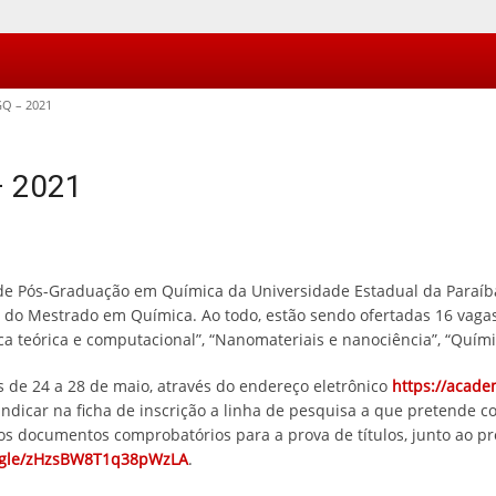
Q – 2021
– 2021
e Pós-Graduação em Química da Universidade Estadual da Paraíba 
do Mestrado em Química. Ao todo, estão sendo ofertadas 16 vagas,
ca teórica e computacional”, “Nanomateriais e nanociência”, “Quími
s de 24 a 28 de maio, através do endereço eletrônico
https://acade
indicar na ficha de inscrição a linha de pesquisa a que pretende co
 os documentos comprobatórios para a prova de títulos, junto ao p
s.gle/zHzsBW8T1q38pWzLA
.