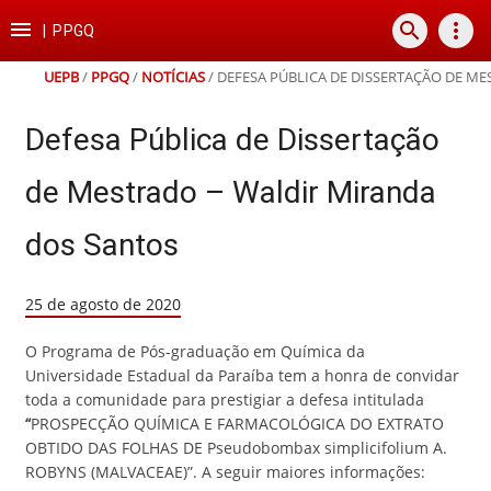
Ir
Ir
Ir
Ir

search
more_vert
para
para
para
para
|
PPGQ
o
o
a
o
conteúdo
menu
busca
rodapé
UEPB
/
PPGQ
/
NOTÍCIAS
/
DEFESA PÚBLICA DE DISSERTAÇÃO DE M
Defesa Pública de Dissertação
de Mestrado – Waldir Miranda
dos Santos
25 de agosto de 2020
O Programa de Pós-graduação em Química da
Universidade Estadual da Paraíba tem a honra de convidar
toda a comunidade para prestigiar a defesa intitulada
“
PROSPECÇÃO QUÍMICA E FARMACOLÓGICA DO EXTRATO
OBTIDO DAS FOLHAS DE Pseudobombax simplicifolium A.
ROBYNS (MALVACEAE)”. A seguir maiores informações: