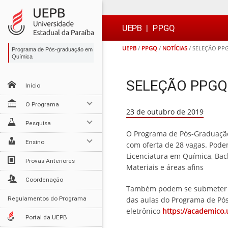
Ir
Ir
Ir
Ir
para
para
para
para
o
o
a
o

UEPB
|
PPGQ
conteúdo
menu
busca
rodapé
UEPB
/
PPGQ
/
NOTÍCIAS
/
SELEÇÃO PPG
Programa de Pós-graduação em
Química
SELEÇÃO PPGQ
Início
O Programa
23 de outubro de 2019
Pesquisa
O Programa de Pós-Graduação 
Ensino
com oferta de 28 vagas. Pode
Licenciatura em Química, Bac
Provas Anteriores
Materiais e áreas afins
Coordenação
Também podem se submeter ao 
Regulamentos do Programa
das aulas do Programa de Pós
eletrônico
https://academico.
Portal da UEPB