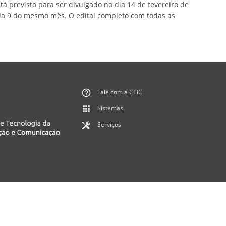
tá previsto para ser divulgado no dia 14 de fevereiro de
ia 9 do mesmo mês. O edital completo com todas as
Fale com a CTIC
Sistemas
Serviços