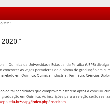
Q 2020.1
 2020.1
em Química da Universidade Estadual da Paraíba (UEPB) divulga e
m concorrer às vagas portadores de diploma de graduação em curs
harelado em Química, Química Industrial, Farmácia, Ciências Bioló
edital candidatos que comprovem estarem aptos a concluir curso
-graduação em Química. As inscrições para a seleção serão reali
uepb.edu.br/scapg/index.php/inscricoes
.