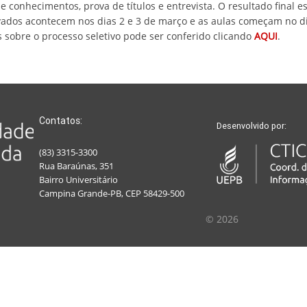
e conhecimentos, prova de títulos e entrevista. O resultado final es
vados acontecem nos dias 2 e 3 de março e as aulas começam no d
sobre o processo seletivo pode ser conferido clicando
AQUI
.
Contatos:
Desenvolvido por:
(83) 3315-3300
Rua Baraúnas, 351
Bairro Universitário
Campina Grande-PB, CEP 58429-500
© 2026