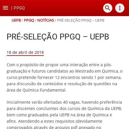
Ir
Ir
Ir
Ir

search
more_vert
para
para
para
para
|
PPGQ
o
o
a
o
conteúdo
menu
busca
rodapé
UEPB
/
PPGQ
/
NOTÍCIAS
/
PRÉ-SELEÇÃO PPGQ – UEPB
PRÉ-SELEÇÃO PPGQ – UEPB
18 de abril de 2018
Com o propósito de propor uma interação entre a pós-
graduação e futuros candidatos ao Mestrado em Química, o
curso pretende fornecer 12 encontros sendo 1 por semana,
para discussão de conteúdos e resolução de questões na
área de Química Fundamental.
Inicialmente serão ofertadas 40 vagas, havendo preferência
para discentes concluintes dos cursos de Química da UEPB,
bem como graduados pela UEPB na área de Química e
afins. Atendendo a estes requisitos (de
vidamente
comprovados através de arquivo pdf anexado no