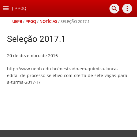
Ir
Ir
Ir
Ir

search
more_vert
para
para
para
para
|
PPGQ
o
o
a
o
conteúdo
menu
busca
rodapé
UEPB
/
PPGQ
/
NOTÍCIAS
/
SELEÇÃO 2017.1
Seleção 2017.1
20 de dezembro de 2016
http://www.uepb.edu.br/mestrado-em-quimica-lanca-
edital-de-processo-seletivo-com-oferta-de-sete-vagas-para-
a-turma-2017-1/