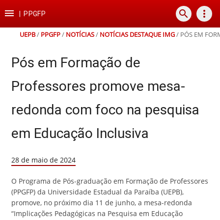
Ir
Ir
Ir
Ir

search
more_vert
para
para
para
para
|
PPGFP
o
o
a
o
conteúdo
menu
busca
rodapé
UEPB
/
PPGFP
/
NOTÍCIAS
/
NOTÍCIAS DESTAQUE IMG
/
PÓS EM FOR
Pós em Formação de
Professores promove mesa-
redonda com foco na pesquisa
em Educação Inclusiva
28 de maio de 2024
O Programa de Pós-graduação em Formação de Professores
(PPGFP) da Universidade Estadual da Paraíba (UEPB),
promove, no próximo dia 11 de junho, a mesa-redonda
“Implicações Pedagógicas na Pesquisa em Educação