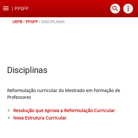
Ir
Ir
Ir
Ir

search
more_vert
para
para
para
para
|
PPGFP
o
o
a
o
conteúdo
menu
busca
rodapé
UEPB
/
PPGFP
/
DISCIPLINAS
Disciplinas
Reformulação curricular do Mestrado em Formação de
Professores
Resolução que Aprova a Reformulação Curricular
Nova Estrutura Curricular