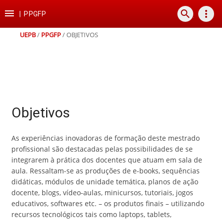
Ir
Ir
Ir
Ir

search
more_vert
para
para
para
para
|
PPGFP
o
o
a
o
conteúdo
menu
busca
rodapé
UEPB
/
PPGFP
/
OBJETIVOS
Objetivos
As experiências inovadoras de formação deste mestrado
profissional são destacadas pelas possibilidades de se
integrarem à prática dos docentes que atuam em sala de
aula. Ressaltam-se as produções de e-books, sequências
didáticas, módulos de unidade temática, planos de ação
docente, blogs, vídeo-aulas, minicursos, tutoriais, jogos
educativos, softwares etc. – os produtos finais – utilizando
recursos tecnológicos tais como laptops, tablets,