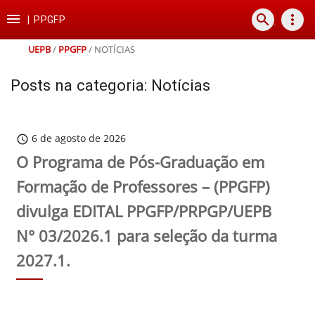
Ir
Ir
Ir
Ir

search
more_vert
para
para
para
para
|
PPGFP
o
o
a
o
conteúdo
menu
busca
rodapé
UEPB
/
PPGFP
/
NOTÍCIAS
Posts na categoria: Notícias
6 de agosto de 2026
schedule
O Programa de Pós-Graduação em
Formação de Professores – (PPGFP)
divulga EDITAL PPGFP/PRPGP/UEPB
N° 03/2026.1 para seleção da turma
2027.1.