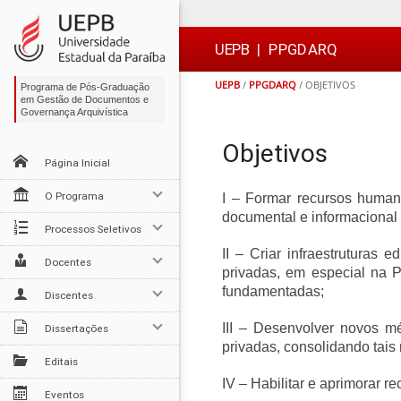
Ir
Ir
Ir
Ir
para
para
para
para
o
o
a
o

UEPB
|
PPGDARQ
conteúdo
menu
busca
rodapé
UEPB
/
PPGDARQ
/
OBJETIVOS
Programa de Pós-Graduação
em Gestão de Documentos e
Governança Arquivística
Objetivos
Página Inicial
O Programa
I – Formar recursos human
documental e informacional 
Processos Seletivos
II – Criar infraestruturas
Docentes
privadas, em especial na P
fundamentadas;
Discentes
III – Desenvolver novos m
Dissertações
privadas, consolidando tais 
Editais
IV – Habilitar e aprimorar 
Eventos