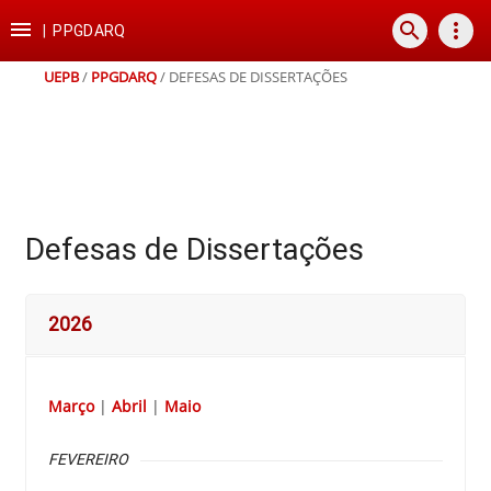
Ir
Ir
Ir
Ir

search
more_vert
para
para
para
para
|
PPGDARQ
o
o
a
o
conteúdo
menu
busca
rodapé
UEPB
/
PPGDARQ
/
DEFESAS DE DISSERTAÇÕES
Defesas de Dissertações
2026
Março
|
Abril
|
Maio
FEVEREIRO